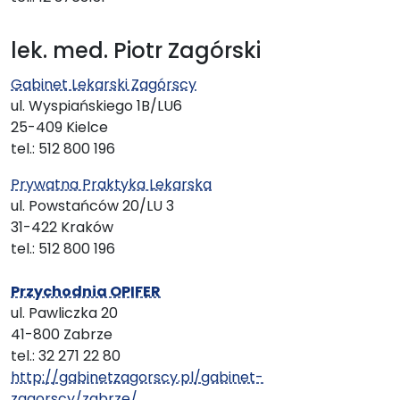
lek. med. Piotr Zagórski
Gabinet Lekarski Zagórscy
ul. Wyspiańskiego 1B/LU6
25-409 Kielce
tel.: 512 800 196
Prywatna Praktyka Lekarska
ul. Powstańców 20/LU 3
31-422 Kraków
tel.: 512 800 196
Przychodnia OPIFER
ul. Pawliczka 20
41-800 Zabrze
tel.: 32 271 22 80
http://gabinetzagorscy.pl/gabinet-
zagorscy/zabrze/