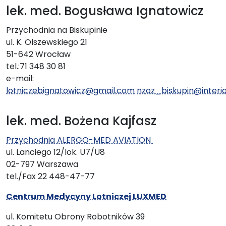
lek. med. Bogusława Ignatowicz
Przychodnia na Biskupinie
ul. K. Olszewskiego 21
51-642 Wrocław
tel.:71 348 30 81
e-mail:
lotniczebignatowicz@gmail.com
nzoz_biskupin@interia
lek. med. Bożena Kajfasz
Przychodnia ALERGO-MED AVIATION
ul. Lanciego 12/lok. U7/U8
02-797 Warszawa
tel./Fax 22 448-47-77
Centrum Medycyny Lotniczej LUXMED
ul. Komitetu Obrony Robotników 39