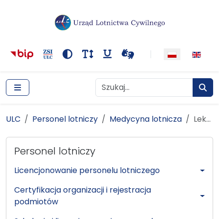
Główna nawigacja
Treść
Narzędzia dostępności
Kontrast
Rozmiar tekstu
Podkreślenie odnośników
Wideotłumacza
Szukaj
Szukaj
Szuka
ULC
Personel lotniczy
Medycyna lotnicza
ULC
Personel lotniczy
Medycyna lotnicza
Lekarze orzecznicy
Lekarze orzecznicy
Personel lotniczy
Licencjonowanie personelu lotniczego
Certyfikacja organizacji i rejestracja
podmiotów