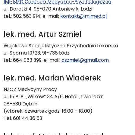
IMI-MED Centrum Medyczno-Psychologiczne
ul. Dorotki 4, 95-070 Antoniew k. Łodzi
tel.: 502 563 914, e-mail:
kontakt@imimed.pl
lek. med. Artur Szmiel
Wojskowa Specjalistyczna Przychodnia Lekarska
ul. Sporna 19/23, 91-738 Łódź
tel.: 664 083 399, e-mail:
aszmiel@gmail.com
lek. med. Marian Wiaderek
NZOZ Medycyny Pracy
ul. 15 P. P. „Wilków” 34 A/9, Hotel „Twierdza”
08-530 Dęblin
(wtorek, czwartek godz. 16.00 – 18.00)
Tel. 601 44 36 63