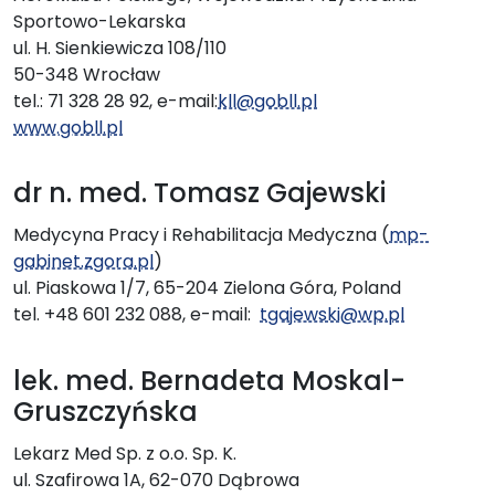
Sportowo-Lekarska
ul. H. Sienkiewicza 108/110
50-348 Wrocław
tel.: 71 328 28 92, e-mail:
kll@gobll.pl
www.gobll.pl
dr n. med. Tomasz Gajewski
Medycyna Pracy i Rehabilitacja Medyczna (
mp-
gabinet.zgora.pl
)
ul. Piaskowa 1/7, 65­-204 Zielona Góra, Poland
tel. +48 601 232 088, e-mail:
tgajewski@wp.pl
lek. med. Bernadeta Moskal-
Gruszczyńska
Lekarz Med Sp. z o.o. Sp. K.
ul. Szafirowa 1A, 62-070 Dąbrowa