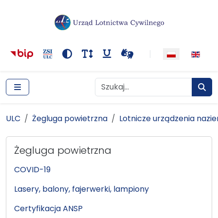
Główna nawigacja
Treść
Narzędzia dostępności
Kontrast
Rozmiar tekstu
Podkreślenie odnośników
Wideotłumacza
Szukaj
Szukaj
Szuka
ULC
Żegluga powietrzna
Lotnicze urządzenia naziemne - LUN
ULC
Żegluga powietrzna
Lotnicze urządzenia nazi
Żegluga powietrzna
COVID-19
Lasery, balony, fajerwerki, lampiony
Certyfikacja ANSP