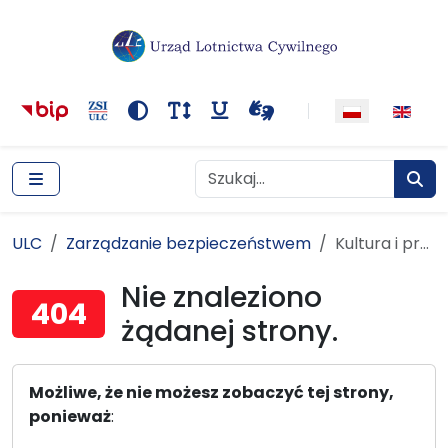
Główna nawigacja
Treść
Narzędzia dostępności
Kontrast
Rozmiar tekstu
Podkreślenie odnośników
Wideotłumacza
Szukaj
Szukaj
Szuka
ULC
Zarządzanie bezpieczeństwem
ULC
Zarządzanie bezpieczeństwem
Kultura i promocja bezpieczeństwa
Kultura i promocja bezpieczeństwa
Nie znaleziono
404
żądanej strony.
Możliwe, że nie możesz zobaczyć tej strony,
ponieważ
: