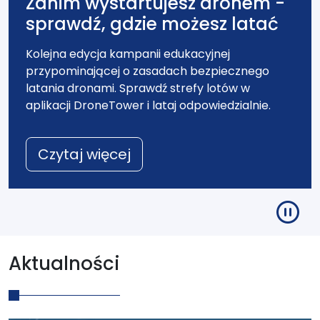
Zanim wystartujesz dronem -
sprawdź, gdzie możesz latać
Kolejna edycja kampanii edukacyjnej
przypominającej o zasadach bezpiecznego
latania dronami. Sprawdź strefy lotów w
aplikacji DroneTower i lataj odpowiedzialnie.
Czytaj więcej
Urząd Lotnictwa Cywi
Aktualności