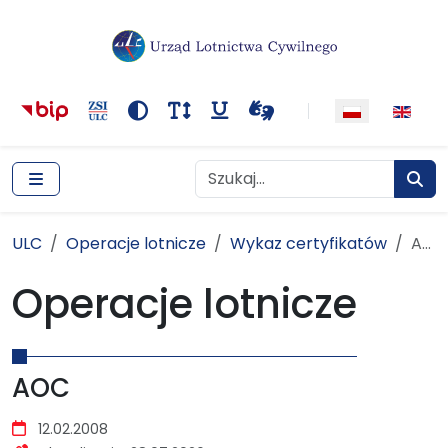
Główna nawigacja
Treść
Narzędzia dostępności
Kontrast
Rozmiar tekstu
Podkreślenie odnośników
Wideotłumacza
Szukaj
Szukaj
Szuka
ULC
Operacje lotnicze
Wykaz certyfikatów
ULC
Operacje lotnicze
Wykaz certyfikatów
AOC
AOC
Operacje lotnicze
AOC
Szczegóły
12.02.2008