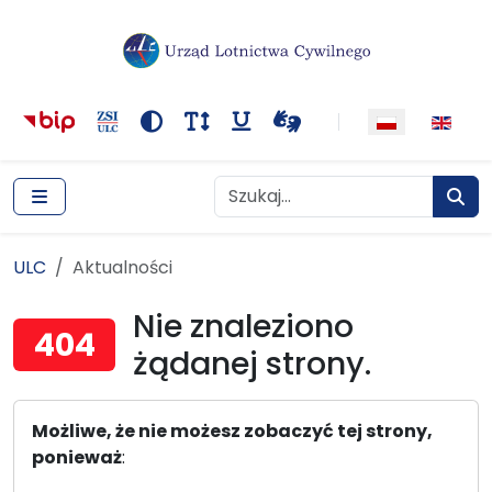
Główna nawigacja
Treść
Narzędzia dostępności
Kontrast
Rozmiar tekstu
Podkreślenie odnośników
Wideotłumacza
Szukaj
Szukaj
Szuka
ULC
ULC
Aktualności
Aktualności
Nie znaleziono
404
żądanej strony.
Możliwe, że nie możesz zobaczyć tej strony,
ponieważ
: